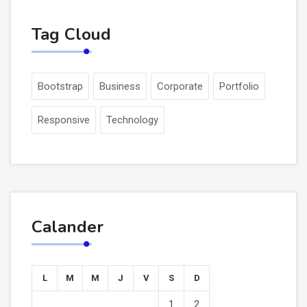
Tag Cloud
Bootstrap
Business
Corporate
Portfolio
Responsive
Technology
Calander
L
M
M
J
V
S
D
1
2