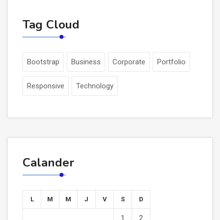
Tag Cloud
Bootstrap
Business
Corporate
Portfolio
Responsive
Technology
Calander
L
M
M
J
V
S
D
1
2