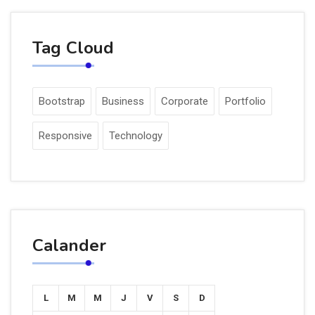
Tag Cloud
Bootstrap
Business
Corporate
Portfolio
Responsive
Technology
Calander
L
M
M
J
V
S
D